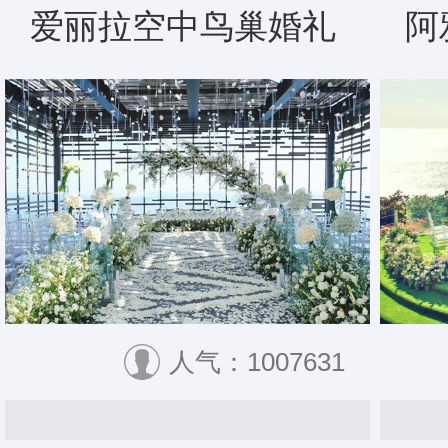
爱丽拉空中鸟巢婚礼
阿
人气：1007631