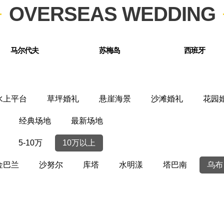
OVERSEAS WEDDING
马尔代夫
苏梅岛
西班牙
水上平台
草坪婚礼
悬崖海景
沙滩婚礼
花园
经典场地
最新场地
5-10万
10万以上
金巴兰
沙努尔
库塔
水明漾
塔巴南
乌布