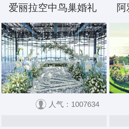
爱丽拉空中鸟巢婚礼
阿
人气：1007634