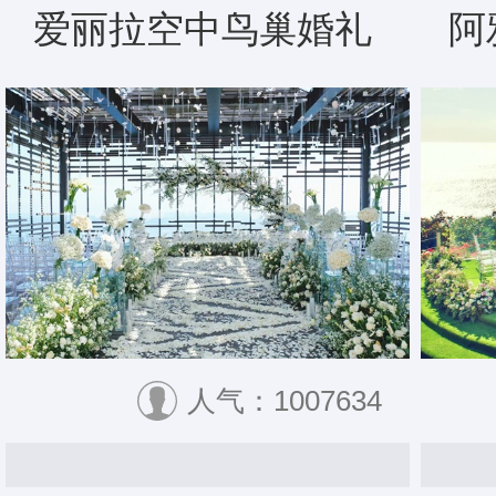
爱丽拉空中鸟巢婚礼
阿
人气：1007634