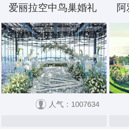
爱丽拉空中鸟巢婚礼
阿
人气：1007634