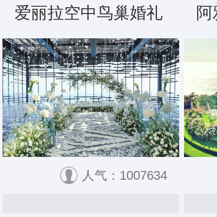
爱丽拉空中鸟巢婚礼
阿
人气：1007634