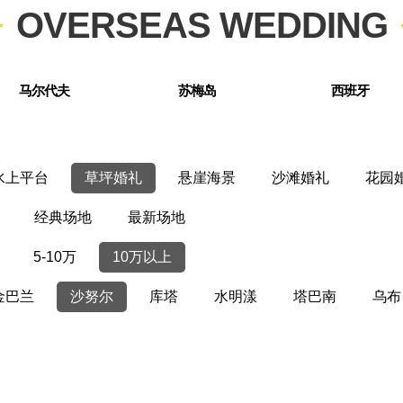
OVERSEAS WEDDING
马尔代夫
苏梅岛
西班牙
水上平台
草坪婚礼
悬崖海景
沙滩婚礼
花园
经典场地
最新场地
5-10万
10万以上
金巴兰
沙努尔
库塔
水明漾
塔巴南
乌布