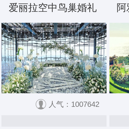
爱丽拉空中鸟巢婚礼
阿
人气：1007642