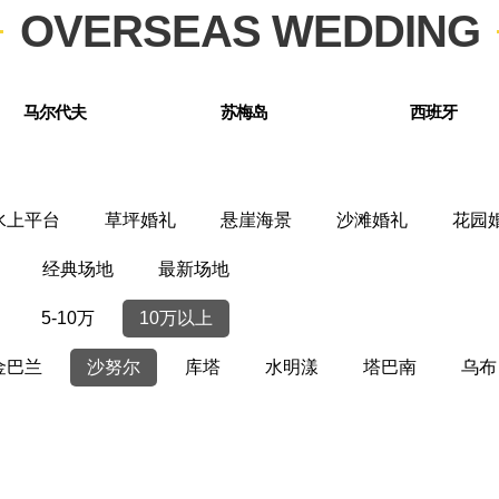
OVERSEAS WEDDING
马尔代夫
苏梅岛
西班牙
水上平台
草坪婚礼
悬崖海景
沙滩婚礼
花园
经典场地
最新场地
5-10万
10万以上
金巴兰
沙努尔
库塔
水明漾
塔巴南
乌布