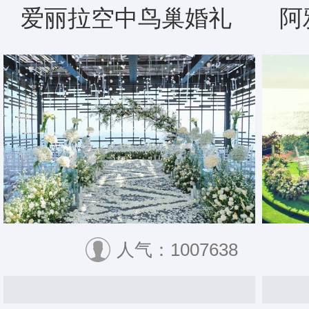
爱丽拉空中鸟巢婚礼
阿
人气：1007638