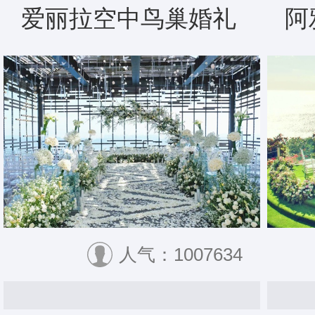
爱丽拉空中鸟巢婚礼
阿
人气：1007634