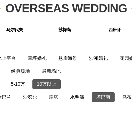
OVERSEAS WEDDING
马尔代夫
苏梅岛
西班牙
水上平台
草坪婚礼
悬崖海景
沙滩婚礼
花园
经典场地
最新场地
5-10万
10万以上
金巴兰
沙努尔
库塔
水明漾
塔巴南
乌布